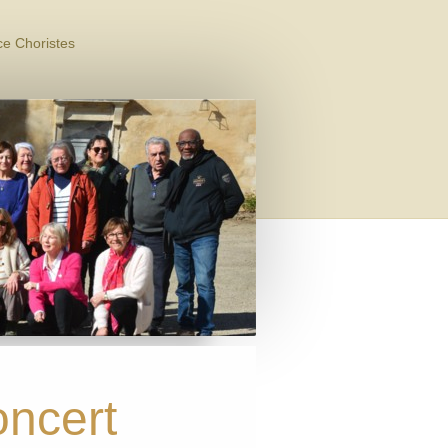
e Choristes
oncert