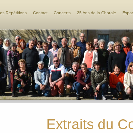
es Répétitions
Contact
Concerts
25 Ans de la Chorale
Espac
Extraits du C